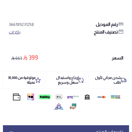
رقم الموديل
366189231258
تصنيف المنتج
باكجات
399
السعر
663
شحن مجاني لأول
إرجاع واستبدال
موثوقية من 35,000
طلب
سهل وسريع
عميلة
تقييمات المنتج