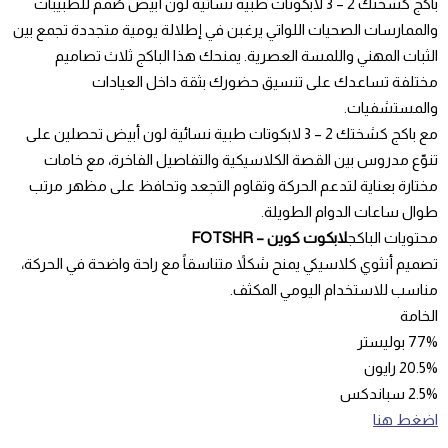
باكج كشختك 2 – 3 لابكوتات طبية نسائية لون أبيض صُمم للطبيبات
والممارسات الصحيات اللواتي يرغبن في إطلالة يومية متجددة تجمع بين
الثبات المهني واللمسة العصرية. يمنحك هذا الباكج ثلاث تصاميم
مختلفة تساعدك على تنسيق حضورك بثقة داخل العيادات
والمستشفيات.
مع باكج كشختك 2 – 3 لابكوتات طبية نسائية لون أبيض تحصلين على
تنوّع مدروس بين القصة الكلاسيكية والتفاصيل الفاخرة، مع خامات
مختارة بعناية لتدعم الحركة وتقاوم التجعد وتحافظ على مظهر مرتب
طوال ساعات الدوام الطويلة.
محتويات الباكج
لابكوت كوين – FOTSHR
تصميم أنثوي كلاسيكي يمنح شكلاً متناسقاً مع راحة واضحة في الحركة،
مناسب للاستخدام اليومي المكثف.
الخامة
77% بوليستر
20.5% رايون
2.5% سباندكس
اضغط هنا