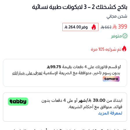
باكج كشختك 2 – 3 لابكوتات طبية نسائية
شحن مجاني
399
وفر
264.00
663
متوفر
تم شراءه
105
مرة