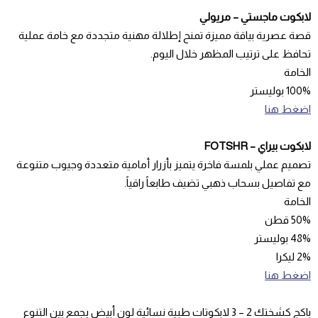
لابكوت ماجستي – مريولي
قصة عصرية بياقة مميزة تمنح إطلالة مهنية متجددة مع خامة عملية
تحافظ على ترتيب المظهر خلال اليوم.
الخامة
100% بوليستر
اضغط هنا
لابكوت بيراي – FOTSHR
تصميم عملي بلمسة فاخرة يتميز بأزرار أمامية متعددة وجيوب متنوعة
مع تفاصيل بسحاب ذهبي تضيف طابعاً راقياً.
الخامة
50% قطن
48% بوليستر
2% ليكرا
اضغط هنا
باكج كشختك 2 – 3 لابكوتات طبية نسائية لون أبيض يجمع بين التنوع