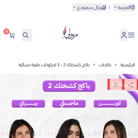
العربية
|
ريال سعودي
0
مريولي أحلا
الرئيسية
باكجات
باكج كشختك 2 – 3 لابكوتات طبية نسائية
وفري 264