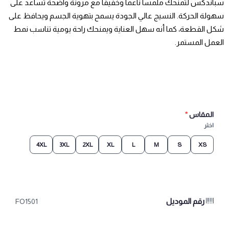
سباندكس لتمنحك ملمساً ناعماً وخفيفاً مع مرونة واضحة تساعد على
سهولة الحركة. النسيج عالي الجودة يسمح بتهوية الجسم ويحافظ على
شكل القطعة، كما أنه سهل العناية ويمنحك راحة يومية تناسب نمط
العمل المستمر.
المقاس
*
اختر
4XL
3XL
2XL
XL
L
M
S
XS
رقم الموديل
FO1501