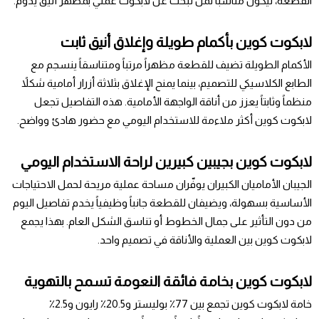
القطعة، ليكون مناسباً لمن تبحث عن لابكوت عملي بمظهر أنيق يدوم.
لابكوت كوين بأكمام طويلة وإغلاق أنيق ثابت
الأكمام الطويلة تضيف للقطعة مظهراً مرتباً ومتناسقاً ينسجم مع
الطابع الكلاسيكي للتصميم، بينما يمنح الإغلاق بثلاثة أزرار أمامية شكلاً
منظماً وثابتاً يعزز من أناقة الواجهة الأمامية. هذه التفاصيل تجعل
لابكوت كوين أكثر ملاءمة للاستخدام اليومي مع حضور هادئ وواضح.
لابكوت كوين بجيبين كبيرين لراحة الاستخدام اليومي
الجيبان الأماميان الكبيران يوفّران مساحة عملية مريحة لحمل الاحتياجات
الأساسية بسهولة، ويضيفان للقطعة جانباً وظيفياً يخدم تفاصيل اليوم
من دون التأثير على جمال الخطوط أو تناسق الشكل العام. بهذا يجمع
لابكوت كوين بين العملية والأناقة في تصميم واحد.
لابكوت كوين بخامة فائقة النعومة تسمح بالتهوية
خامة لابكوت كوين تجمع بين 77٪ بوليستر و20.5٪ رايون و2.5٪