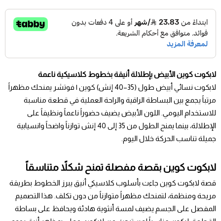
لابكوت كوين الأبيض بإطلالة أنيقة بخطوط كلاسيكية ناعمة
لابكوت نسائي أبيض طول (35–40 إنش) كوين | فوتشر يمنحك مظهراً
مرتباً يجمع بين البساطة الراقية والراحة العملية في قطعة مناسبة
للاستخدام اليومي. اللون الأبيض يضيف حضوراً ناعماً ونظيفاً على
الإطلالة، بينما يمنح الطول من 35 إلى 40 إنش توازناً واضحاً وانسيابية
جميلة تناسب الحركة خلال اليوم.
لابكوت كوين بقصة مفصلة تمنح شكلاً متناسقاً
قصة لابكوت كوين جاءت بأسلوب كلاسيكي أنيق يبرز الخطوط بطريقة
مريحة ومنظمة، لتمنحك مظهراً متوازناً من دون تكلف. هذا التصميم
المفصل على الجسم يضيف لمسة أنثوية هادئة ويحافظ على بساطة