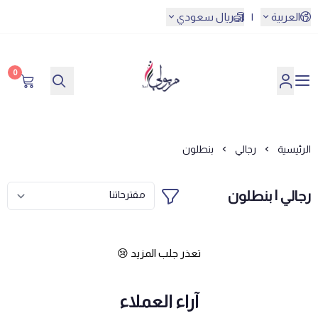
العربية
|
ريال سعودي
0
مريولي أحلا
الرئيسية
رجالي
بنطلون
رجالي | بنطلون
تعذر جلب المزيد 😢
آراء العملاء