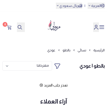
العربية
|
ريال سعودي
0
مريولي أحلا
الرئيسية
نسائي
بالطو
عودي
بالطو | عودي
تعذر جلب المزيد 😢
آراء العملاء