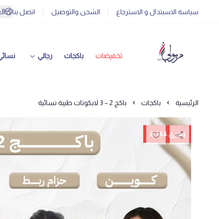
ال
سياسة الاسبتدال و الاسترجاع
الشحن والتوصيل
اتصل بنا
تخفيضات
باكجات
رجالي
نسائي
الرئيسية
باكجات
باكج 2 – 3 لابكوتات طيبة نسائية
وفري 144