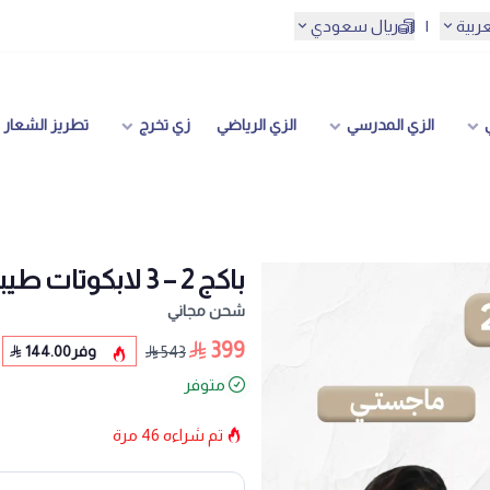
عربية
|
ريال سعودي
الزي المدرسي
الزي الرياضي
زي تخرج
تطريز الشعار
باكج 2 – 3 لابكوتات طيبة نسائية
شحن مجاني
399
وفر
144.00
543
متوفر
تم شراءه
46
مرة