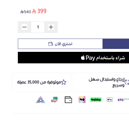
399
543
اشتري الآن
إرجاع واستبدال سهل
موثوقية من 35,000 عميلة
وسريع