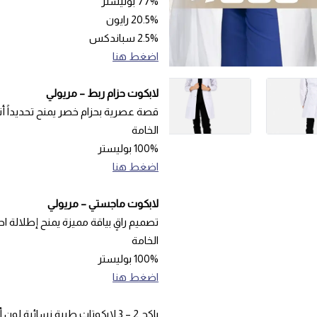
77% بوليستر
20.5% رايون
2.5% سباندكس
اضغط هنا
لابكوت حزام ربط – مريولي
قصة عصرية بحزام خصر يمنح تحديداً أن
الخامة
100% بوليستر
اضغط هنا
لابكوت ماجستي – مريولي
تصميم راقٍ بياقة مميزة يمنح إطلالة 
الخامة
100% بوليستر
اضغط هنا
باكج 2 – 3 لابكوتات طبية نسائي