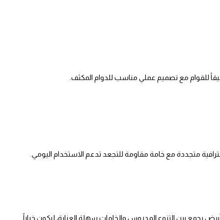
يقاً للقوام مع تصميم عملي مناسب للدوام المكثف.
احترافية متجددة مع خامة مقاومة للتجعد تدعم الاستخدام اليومي.
ة لون أبيض يجمع بين التنوع المدروس والخامات سهلة العناية، ليكون خياراً