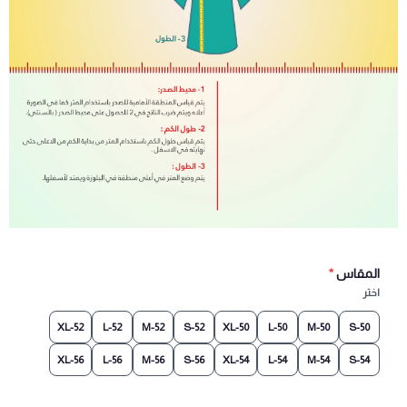
المقاس
*
اختر
52-XL
52-L
52-M
52-S
50-XL
50-L
50-M
50-S
56-XL
56-L
56-M
56-S
54-XL
54-L
54-M
54-S