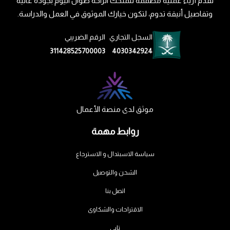
نقدّم أزياء عملية مصممة لتمنحك الراحة طوال اليوم بجودة عالية
وتفاصيل أنيقة تدوم، لتكون خيارك الموثوق في العمل والدراسة.
السجل التجاري
الرقم الضريبي
311428525700003
4030342924
موثق لدى منصة الأعمال
روابط مهمة
سياسة الاسبتدال و الاسترجاع
الشحن والتوصيل
اتصل بنا
الاقتراحات والشكاوى
تابي