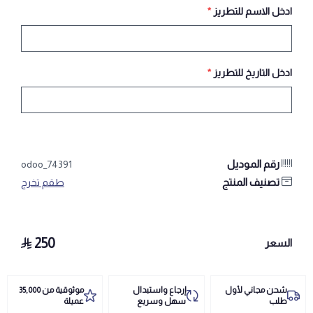
ادخل الاسم للتطريز
*
ادخل التاريخ للتطريز
*
رقم الموديل
odoo_74391
تصنيف المنتج
طقم تخرج
250
السعر
شحن مجاني لأول
إرجاع واستبدال
موثوقية من 35,000
طلب
سهل وسريع
عميلة