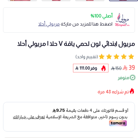
أصلي 100%
اضغط هنا للمزيد من ماركة
مريولي أحلا
مريول ابتدائي لون لحمي ياقة V حلا | مريولي أحلا
(تقييم واحد)
39
وفر
111.00
150
متوفر
تم شراءه
48
مرة