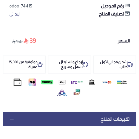
رقم الموديل
odoo_74415
تصنيف المنتج
ابتدائي
39
السعر
150
شحن مجاني لأول
إرجاع واستبدال
موثوقية من 35,000
طلب
سهل وسريع
عميلة
تقييمات المنتج