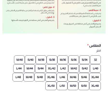
المقاس
*
اختر
40/M
40/S
38/M
38/S
36/M
36/S
34/S
32
44/L
44/M
44/S
42/XL
42/L
42/M
42/S
40/L
48/L
48/M
48/S
46/XL
46/L
46/M
46/S
44/XL
50/XL
50/L
50/M
50/S
48/XL