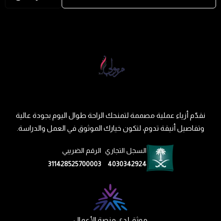
نقدّم أزياء عملية مصممة لتمنحك الراحة طوال اليوم بجودة عالية
وتفاصيل أنيقة تدوم، لتكون خيارك الموثوق في العمل والدراسة.
السجل التجاري
الرقم الضريبي
311428525700003
4030342924
موثق لدى منصة الأعمال