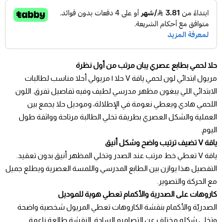
حلا لحمي بطابع عصري يبان مرتب من أول نظرة
مريول ابتدائي لون لحمي ياقة V حلا | مريولي أحلا مناسب لطالبات
الابتدائي اللي يبغون مظهر مدرسي لطيف وفيه تفاصيل تفرق. اللون
اللحمي هادي ويعطي نعومة في الإطلالة، وموديل حلا يجمع بين
العملية والشكل العصري بطريقة تخلي الطالبة مرتاحة وواثقة طول
اليوم.
ياقة V تضيف ترتيب واضح وشكل أنيق
ياقة V تعطي خط مرتب عند الصدر وتخلي المظهر أنيق بدون تعقيد.
التفصيل هذا يوازن بين الطابع المدرسي واللمسة العصرية ويطلع جميل
مع الحركة والتصوير.
كاروهات على الصدرية والأكمام تعطي هوية للموديل
الصدريّة والأكمام بنقشة الكاروهات تعطي المريول شخصية واضحة
وتخلي شكله مختلف عن التصاميم السادة. النقشة طالعة ناعمة