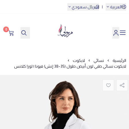
العربية
|
ريال سعودي
0
مريولي أحلا
الرئيسية
نسائي
لابكوت
لابكوت نسائي طبي لون أبيض طول (35–38 إنش) فيونا | لورا كلانس