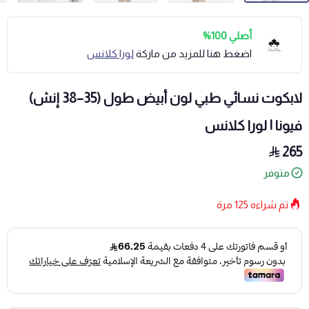
أصلي 100%
اضغط هنا للمزيد من ماركة
لورا كلانس
لابكوت نسائي طبي لون أبيض طول (35–38 إنش)
فيونا | لورا كلانس
265
متوفر
تم شراءه
125
مرة