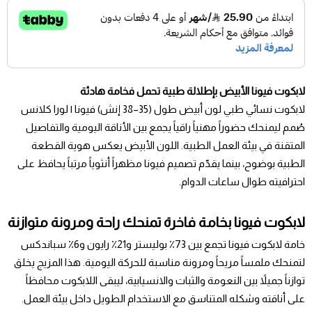
لابكوت فيونا الأبيض بإطلالة طبية تحمل فخامة هادئة
لابكوت نسائي طبي لون أبيض طول (35–38 إنش) فيونا | لورا كلانس
صُمم ليمنحك حضوراً مهنياً راقياً يجمع بين الأناقة اليومية والتفاصيل
المتقنة في بيئة العمل الطبية. اللون الأبيض يعكس هوية القطعة
الطبية بوضوح، بينما يقدّم تصميم فيونا مظهراً أنثوياً مرتباً يحافظ على
احترافيته طوال ساعات الدوام.
لابكوت فيونا بخامة فاخرة تمنحك راحة ومرونة متوازنة
خامة لابكوت فيونا تجمع بين 73٪ بوليستر و21٪ رايون و6٪ سباندكس
لتمنحك ملمساً مريحاً ومرونة مناسبة للحركة اليومية. هذا المزيج يخلق
توازناً جميلاً بين النعومة والثبات والانسيابية، ليبقى اللابكوت محافظاً
على أناقته وشكله المتناسق مع الاستخدام الطويل داخل بيئة العمل.