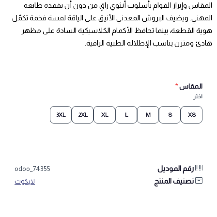
المقاس وإبراز القوام بأسلوب أنثوي راقٍ من دون أن يفقده طابعه
المهني. ويضيف البروش المعدني الأنيق على الياقة لمسة فخمة تكمّل
هوية القطعة، بينما تحافظ الأكمام الكلاسيكية السادة على مظهر
هادئ ومتزن يناسب الإطلالة الطبية الراقية.
المقاس
*
اختر
3XL
2XL
XL
L
M
S
XS
رقم الموديل
odoo_74355
تصنيف المنتج
لابكوت