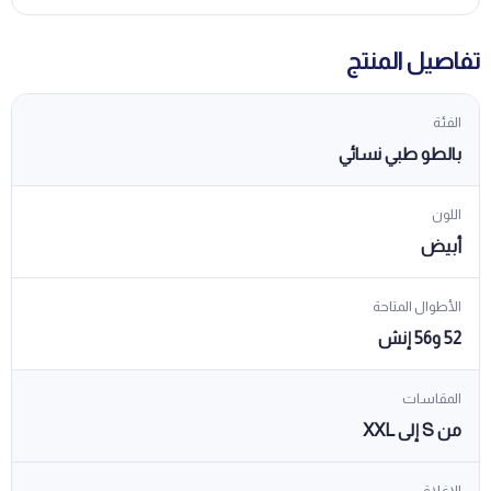
تفاصيل المنتج
الفئة
بالطو طبي نسائي
اللون
أبيض
الأطوال المتاحة
52 و56 إنش
المقاسات
من S إلى XXL
الإغلاق