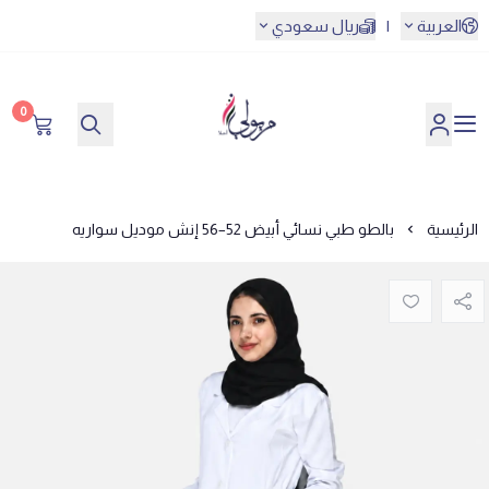
العربية
|
ريال سعودي
0
مريولي أحلا
الرئيسية
بالطو طبي نسائي أبيض 52–56 إنش موديل سواريه