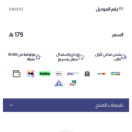
رقم الموديل
0160013
179
السعر
شحن مجاني لأول
إرجاع واستبدال
موثوقية من 35,000
طلب
سهل وسريع
عميلة
تقييمات المنتج