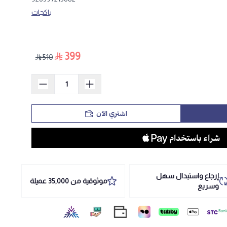
باكجات
399
510
اشتري الآن
إرجاع واستبدال سهل
موثوقية من 35,000 عميلة
وسريع