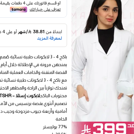
باكج 4 - 3 لابكوتات طبية نسائ
يمنحهن مرونة في الإطلالة خلال أيام ا
القصة المتقنة والخامات العملية المنا
مع باكج 4 - 3 لابكوتات طبي
تمنحك توازناً بين الراحة والمظهر الا
محتويات الباكج
لابكوت إستلا – FOTSHR
تصميم أنثوي بقصة برنسيس من الأمام وا
أمامية وأربعة جيوب مزدوجة وجيب د
الخامة
77% بوليستر