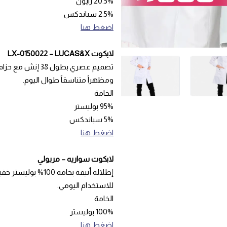
20.5% رايون
2.5% سباندكس
اضغط هنا
لابكوت LX-0150022 – LUCAS&X
تصميم عصري بطول
ومظهراً متناسقاً طوال اليوم.
الخامة
95% بوليستر
5% سباندكس
اضغط هنا
لابكوت سواريه – مريولي
إطلالة أنيقة بخام
للاستخدام اليومي.
الخامة
100% بوليستر
اضغط هنا