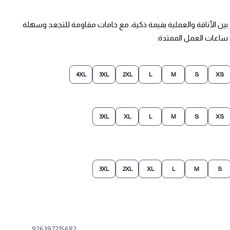
ية يجمع بين الأناقة والعملية بقيمة ذكية، مع خامات مقاومة للتجعد وسهلة
ساعات العمل الممتدة.
4XL
3XL
2XL
L
M
S
XS
3XL
XL
L
M
S
XS
3XL
2XL
XL
L
M
S
926397215682