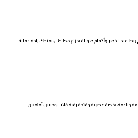
 38 إنش مع حزام ربط عند الخصر وأكمام طويلة بحزام مطاطي، يمنحك راحة عملية
ة 100% بوليستر خفيفة وناعمة، بقصة عصرية وفتحة رقبة قلاب وجيبين أماميين