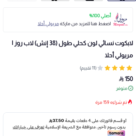
أصلي 100%
اضغط هنا للمزيد من ماركة
مريولي أحلا
لابكوت نسائي لون كحلي طول (38 إنش) لاب روز |
مريولي أحلا
(11 تقييم)
150
متوفر
تم شراءه
159
مرة