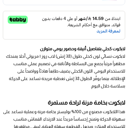
لابكوت كحلي بتفاصيل أنيقة وحضور يومي متوازن
لابكوت نسائي لون كحلي طول (38 إنش) لاب روز | مريولي أحلا يمنحك
مظهراً مرتباً يجمع بين البساطة والأناقة في تصميم عملي مناسب
للاستخدام اليومي. اللون الكحلي يضيف طابعاً هادئاً وواضحاً على
الإطلالة، بينما يوفّر الطول 38 إنش تغطية مريحة تساعد على الحركة
بسلاسة خلال اليوم.
لابكوت بخامة مرنة لراحة مستمرة
هذا اللابكوت مصنوع من 100% بوليستر بخامة مرنة وعملية تساعد على
سهولة الحركة وتمنح إحساساً مريحاً عند الارتداء. القماش مناسب
للاستخدام المتكرر ويجعل القطعة سهلة العناية، ليبقى مظهرها