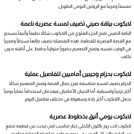
منسقاً ومرتباً مع الروتين اليومي الطويل.
لابكوت بياقة صيني تضيف لمسة عصرية ناعمة
الياقة الصيني تمنح الجزء العلوي من اللابكوت شكلاً نظيفاً وأنيقاً ينسجم
مع القصة العصرية للقطعة. هذه التفصيلة تضيف طابعاً بسيطاً ومميزاً
في الوقت نفسه، وتمنح التصميم حضوراً متوازناً يحافظ على أناقته بدون
تكلف.
لابكوت بحزام وجيبين أماميين لتفاصيل عملية
الحزام يضيف لمسة متناسقة تعزز جمال القصة وتمنح التصميم شكلاً
أكثر ترتيباً وانسيابية. أما الجيبان الأماميان فيقدمان استخداماً عملياً يومياً
يجعل اللابكوت أكثر راحة وسهولة في مختلف تفاصيل اليوم.
لابكوت يومي أنيق بخطوط عصرية
لابكوت لاب روز باللون الكحلي خيار مناسب لمن تبحث عن قطعة تجمع
بين الراحة والشكل المرتب في تصميم واحد. تفاصيله العملية وخامته