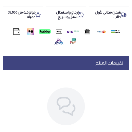
شحن مجاني لأول
إرجاع واستبدال
موثوقية من 35,000
طلب
سهل وسريع
عميلة
تقييمات المنتج