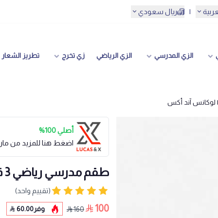
عربية
|
ريال سعودي
الزي المدرسي
الزي الرياضي
زي تخرج
تطريز الشعار
أصلي 100%
اضغط هنا للمزيد من مار
طقم مدرسي رياضي 3 قطع لون كحلي | لوكانس آند أكس
(تقييم واحد)
100
وفر
60.00
160