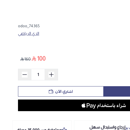
odoo_74365
الزي الرياضي
100
160
اشتري الآن
إرجاع واستبدال سهل
موثوقية من 35,000 عميلة