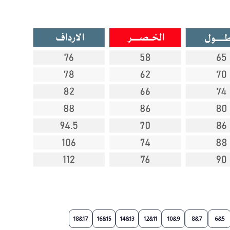
17&18
15&16
13&14
11&12
9&10
7&8
5&6