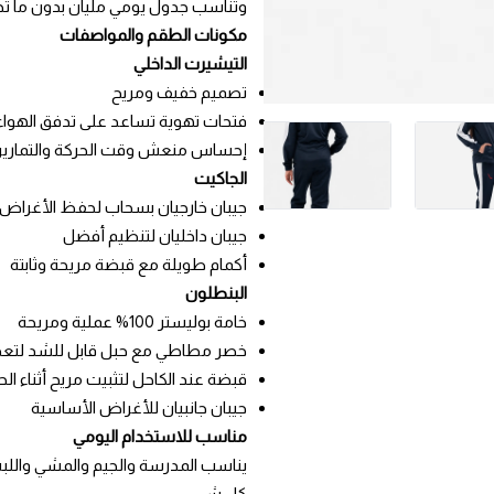
وتناسب جدول يومي مليان بدون ما ت
مكونات الطقم والمواصفات
التيشيرت الداخلي
تصميم خفيف ومريح
فتحات تهوية تساعد على تدفق الهواء
إحساس منعش وقت الحركة والتماري
الجاكيت
جيبان خارجيان بسحاب لحفظ الأغراض 
جيبان داخليان لتنظيم أفضل
أكمام طويلة مع قبضة مريحة وثابتة
البنطلون
خامة بوليستر 100% عملية ومريحة
خصر مطاطي مع حبل قابل للشد لتعد
قبضة عند الكاحل لتثبيت مريح أثناء الح
جيبان جانبيان للأغراض الأساسية
مناسب للاستخدام اليومي
يناسب المدرسة والجيم والمشي واللبس
كل شي.