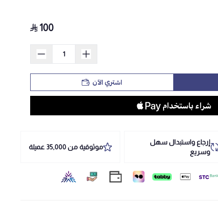
100
اشتري الآن
إرجاع واستبدال سهل
موثوقية من 35,000 عميلة
وسريع