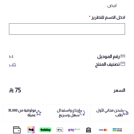
ابيض
ادخل الاسم للتطريز
*
رقم الموديل
k4
تصنيف المنتج
كاب
75
السعر
شحن مجاني لأول
إرجاع واستبدال
موثوقية من 35,000
طلب
سهل وسريع
عميلة