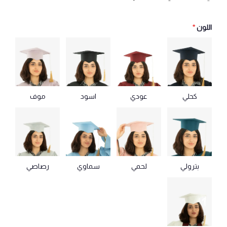
اللون
*
كحلي
عودي
اسود
موف
بترولي
لحمي
سماوي
رصاصي