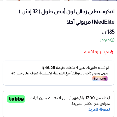
لابكوت طبي رجالي لون أبيض طول ( 32 إنش )
MedElite | مريولي أحلا
185
متوفر
تم شراءه
31
مرة