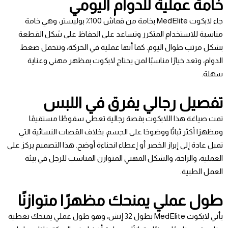
خامة عملية للدوام اليومي
جاء لابكوت MedElite بخامة من قماش 100٪ بوليستر، وهي خامة
مناسبة للاستخدام المتكرر وتساعد على الحفاظ على شكل القطعة
بشكل مرتب طوال اليوم. كما أنها عملية في الحركة، وتتحمل ضغط
الدوام، وتعد خيارًا مناسبًا لمن يحتاج لابكوت بمظهر مهني وعناية
سهلة.
تفصيل رجالي يفرق في اللبس
تمت صياغة هذا اللابكوت بقصة رجالية تعطي سقوطًا مستقيمًا
ومظهرًا أكثر ثباتًا ووضوحًا على الجسم، بخلاف القصات النسائية التي
تميل عادة إلى إبراز الخصر أو إعطاء انحناءة أوضح. هذا التصميم يركز على
العملية، والراحة، والشكل المهني المتوازن المناسب للرجل في بيئة
العمل الطبية.
طول عملي يمنحك مظهرًا متوازنًا
يأتي لابكوت MedElite بطول 32 إنش، وهو طول عملي يمنحك تغطية