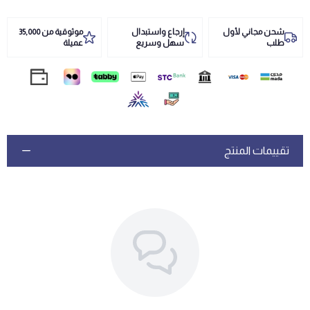
شحن مجاني لأول
إرجاع واستبدال
موثوقية من 35,000
طلب
سهل وسريع
عميلة
تقييمات المنتج