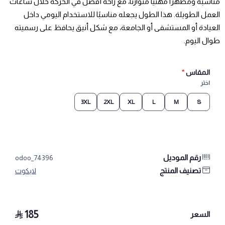
مناسبة ومظهرًا مهنيًا متوازنًا، مع راحة أفضل في الحركة خلال ساعات
العمل الطويلة. هذا الطول يجعله مناسبًا للاستخدام اليومي داخل
العيادة أو المستشفى أو الجامعة، مع شكل أنيق يحافظ على رسميته
طوال اليوم.
المقاس
*
اختر
3XL
2XL
XL
L
M
S
رقم الموديل
odoo_74396
تصنيف المنتج
لابكوت
185
السعر