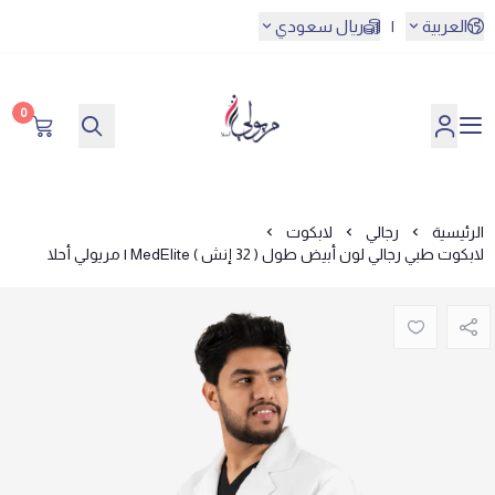
العربية
|
ريال سعودي
0
مريولي أحلا
الرئيسية
رجالي
لابكوت
لابكوت طبي رجالي لون أبيض طول ( 32 إنش ) MedElite | مريولي أحلا