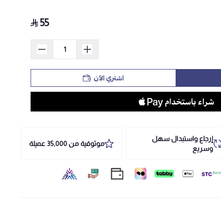
55
اشتري الآن
إرجاع واستبدال سهل
موثوقية من 35,000 عميلة
وسريع