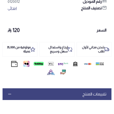
رقم الموديل
0120012
تصنيف المنتج
ابتدائي
120
السعر
شحن مجاني لأول
إرجاع واستبدال
موثوقية من 35,000
طلب
سهل وسريع
عميلة
تقييمات المنتج