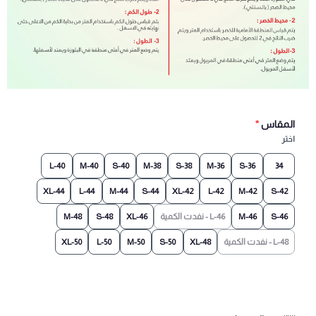
المقاس
*
اختر
40-L
40-M
40-S
38-M
38-S
36-M
36-S
34
44-XL
44-L
44-M
44-S
42-XL
42-L
42-M
42-S
46-S
46-M
46-L - نفدت الكمية
46-XL
48-S
48-M
48-L - نفدت الكمية
48-XL
50-S
50-M
50-L
50-XL