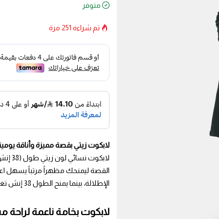
متوفر
تم شراءه
251
مرة
لابكوت زيتي بقصة مميزة وأناقة يومية
لابكوت
القصة ليمنحك مظهراً مرتباً يسهل اع
الإطلالة، بينما يمنح الطول 38 إنش تغطية مريحة تناسب الحركة والاستخدام اليومي بثبات.
لابكوت بخامة ناعمة لراحة 