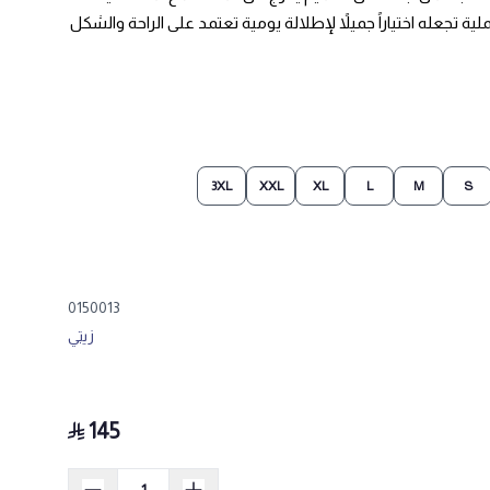
ية تجعله اختياراً جميلاً لإطلالة يومية تعتمد على الراحة والشكل
3XL
XXL
XL
L
M
S
0150013
زيتي
145