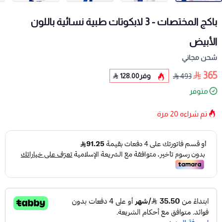
باكج المختصات - 3 لابكوتات طبية نسائية باللون
الأبيض
شحن مجاني
365
وفر
128.00
493
متوفر
تم شراءه
20
مرة