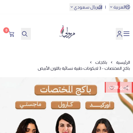
العربية
|
ريال سعودي
0
مريولي أحلا
الرئيسية
باكجات
باكج المختصات - 3 لابكوتات طبية نسائية باللون الأبيض
وفري 128