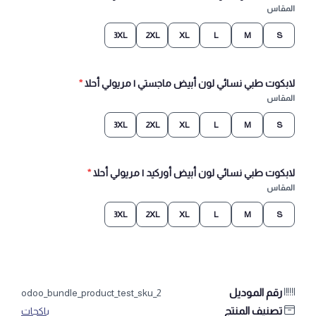
المقاس
3XL
2XL
XL
L
M
S
لابكوت طبي نسائي لون أبيض ماجستي | مريولي أحلا
*
المقاس
3XL
2XL
XL
L
M
S
لابكوت طبي نسائي لون أبيض أوركيد | مريولي أحلا
*
المقاس
3XL
2XL
XL
L
M
S
رقم الموديل
odoo_bundle_product_test_sku_2
تصنيف المنتج
باكجات