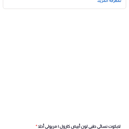
لابكوت نسائي طبي لون أبيض كارول | مريولي أحلا
*