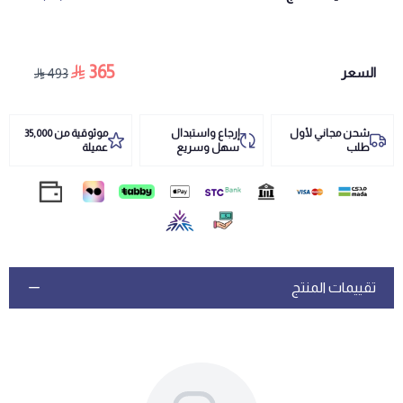
365
السعر
493
شحن مجاني لأول
إرجاع واستبدال
موثوقية من 35,000
طلب
سهل وسريع
عميلة
تقييمات المنتج