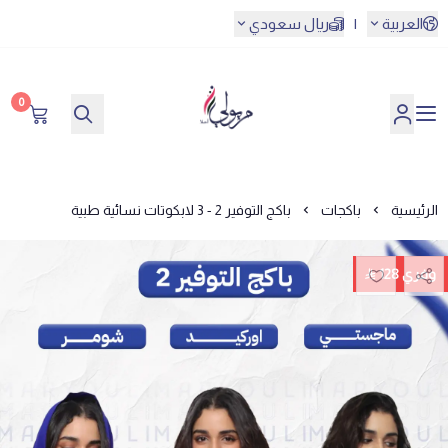
العربية
|
ريال سعودي
0
مريولي أحلا
الرئيسية
باكجات
باكج التوفير 2 - 3 لابكوتات نسائية طبية
وفري 128