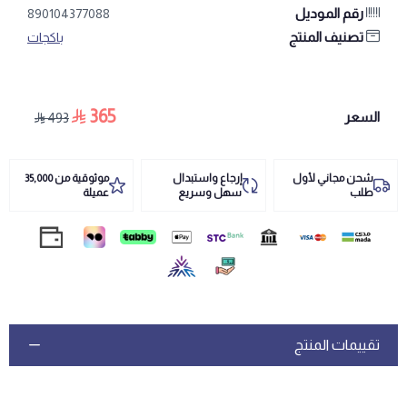
رقم الموديل
890104377088
تصنيف المنتج
باكجات
365
السعر
493
شحن مجاني لأول
إرجاع واستبدال
موثوقية من 35,000
طلب
سهل وسريع
عميلة
تقييمات المنتج