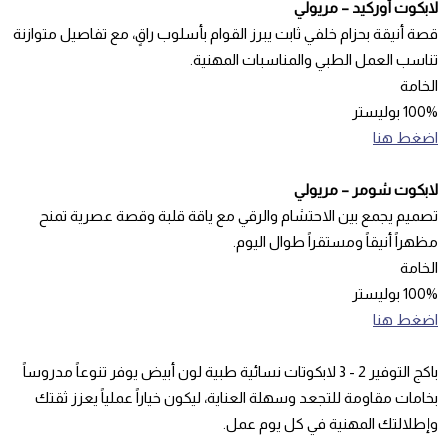
لابكوت أوركيد – مريولي
قصة أنيقة بحزام خلفي ثابت يبرز القوام بأسلوب راقٍ، مع تفاصيل متوازنة
تناسب العمل الطبي والمناسبات المهنية.
الخامة
100% بوليستر
اضغط هنا
لابكوت شومر – مريولي
تصميم يجمع بين الاحتشام والرقي مع ياقة قلبة وقصة عصرية تمنح
مظهراً أنيقاً ومستقراً طوال اليوم.
الخامة
100% بوليستر
اضغط هنا
باكج التوفير 2 - 3 لابكوتات نسائية طبية لون أبيض يوفر تنوعاً مدروساً
بخامات مقاومة للتجعد وسهلة العناية، ليكون خياراً عملياً يعزز ثقتك
وإطلالتك المهنية في كل يوم عمل.