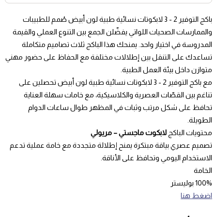
باكج التوفير 2 - 3 لابكوتات نسائية طبية لون أبيض صُمم للطبيبات
والممارسات الصحيات اللواتي يفضّلن الجمع بين التنوع العملي والقيمة
المدروسة في اختيار واحد. يمنحك هذا الباكج ثلاث تصاميم متكاملة
تساعدك على التنقل بين إطلالات مختلفة مع الحفاظ على حضور مهني
متوازن داخل بيئة العمل الطبية.
مع باكج التوفير 2 - 3 لابكوتات نسائية طبية لون أبيض تحصلين على
تناغم بين القصّات العصرية والكلاسيكية، مع خامات سهلة العناية
تحافظ على شكل مرتب وثبات في المظهر طوال ساعات الدوام
الطويلة.
محتويات الباكج
لابكوت ماجستي – مريولي
تصميم عصري بياقة مبتكرة يمنح إطلالة متجددة مع خامة عملية تدعم
الاستخدام اليومي وتحافظ على الأناقة.
الخامة
100% بوليستر
اضغط هنا