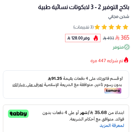
باكج التوفير 2 - 3 لابكوتات نسائية طبية
شحن مجاني
(3 تقييمات)
365
وفر
128.00
493
متوفر
تم شراءه
447
مرة